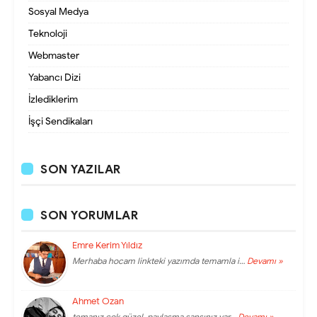
Sosyal Medya
Teknoloji
Webmaster
Yabancı Dizi
İzlediklerim
İşçi Sendikaları
SON YAZILAR
SON YORUMLAR
Emre Kerim Yıldız
Merhaba hocam linkteki yazımda temamla i…
Devamı »
Ahmet Ozan
temanız çok güzel, paylaşma şansınız var…
Devamı »