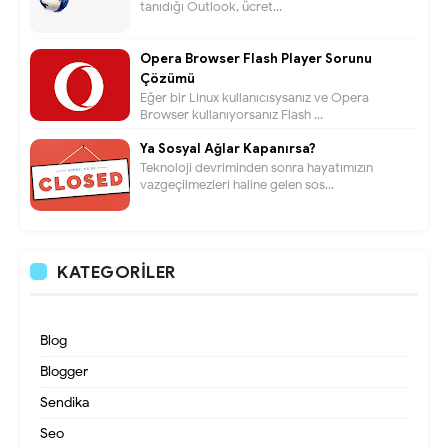
tanıdığı Outlook, ücret...
Opera Browser Flash Player Sorunu
Çözümü
Eğer bir Linux kullanıcısysanız ve Opera
Browser kullanıyorsanız Flash ...
Ya Sosyal Ağlar Kapanırsa?
Teknoloji devriminden sonra hayatımızın
vazgeçilmezleri haline gelen sos...
KATEGORILER
Blog
Blogger
Sendika
Seo