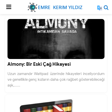
Almony: Bir Eski Çağ Hikayesi
Uzun zamandır Wattpad üzerinde hikayeleri inceliyordum
ve genellikle genç kızların daha çok rağbet gösterebileceği
aşk,......