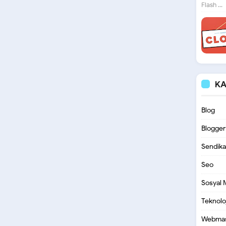
Flash ...
KA
Blog
Blogger
Sendika
Seo
Sosyal
Teknoloj
Webmas