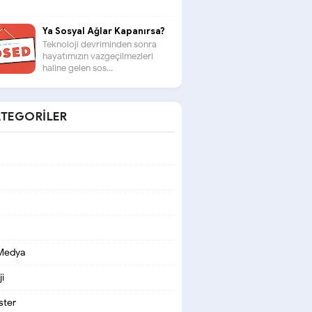
Ya Sosyal Ağlar Kapanırsa?
Teknoloji devriminden sonra
hayatımızın vazgeçilmezleri
haline gelen sos...
TEGORILER
 Medya
i
ter