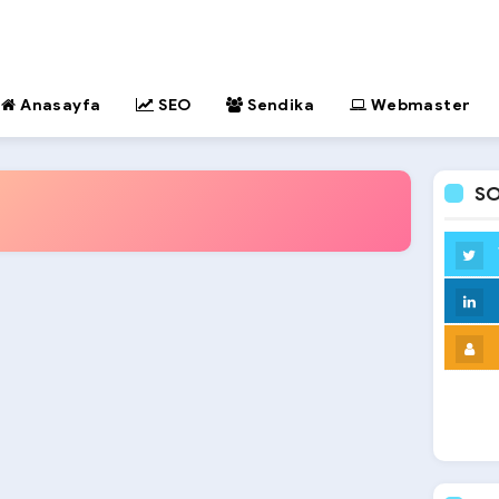
Anasayfa
SEO
Sendika
Webmaster
SO