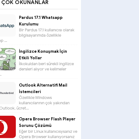
N ÇOK OKUNANLAR
Pardus 17.1 Whatsapp
Kurulumu
Bir Pardus 17.1 kullanıcısı olarak
bilgisayarımda özellikle
 ...
İngilizce Konuşmak İçin
Etkili Yollar
İlkokuldan beri sürekli ingilizce
dersleri alıyor ve kelimeler
.
Outlook Alternatifi Mail
İstemcileri
Özellikle Windows
kullanıcılarının çok yakından
 Outlook, ücret...
Opera Browser Flash Player
Sorunu Çözümü
Eğer bir Linux kullanıcısysanız ve
Opera Browser kullanıyorsanız