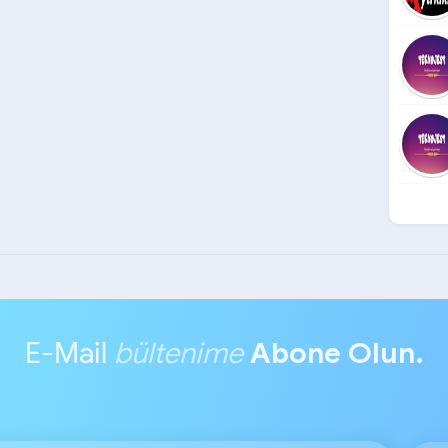
E-Mail
bültenime
Abone Olun.