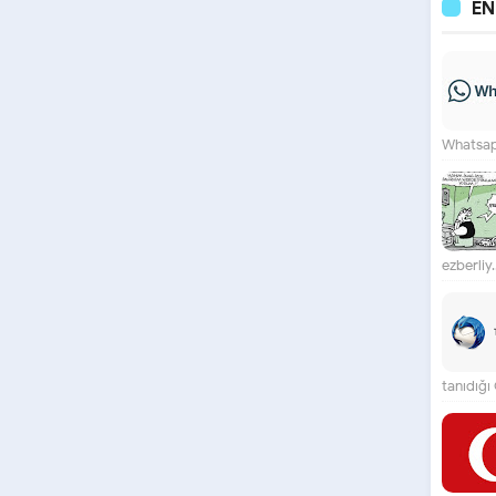
E
Whatsapp
ezberliy..
tanıdığı