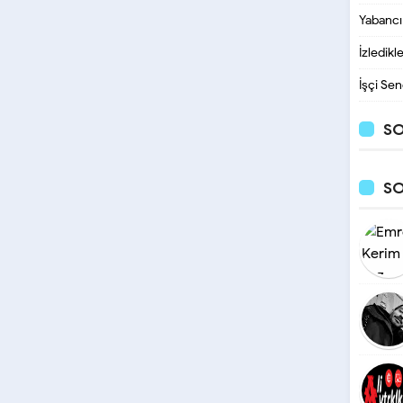
Yabancı
İzledikl
İşçi Sen
SO
S