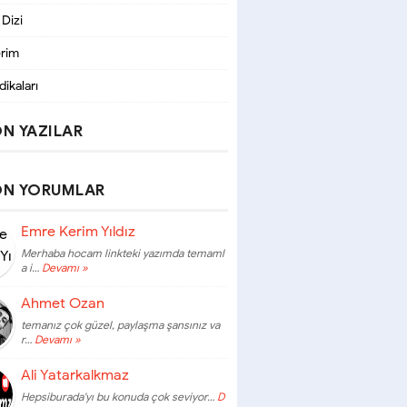
 Dizi
erim
dikaları
N YAZILAR
ON YORUMLAR
Emre Kerim Yıldız
Merhaba hocam linkteki yazımda temaml
a i…
Devamı »
Ahmet Ozan
temanız çok güzel, paylaşma şansınız va
r…
Devamı »
Ali Yatarkalkmaz
Hepsiburada'yı bu konuda çok seviyor…
D