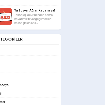
Ya Sosyal Ağlar Kapanırsa?
Teknoloji devriminden sonra
hayatımızın vazgeçilmezleri
haline gelen sos...
TEGORILER
 Medya
i
ter