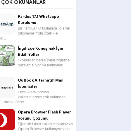
N ÇOK OKUNANLAR
Pardus 17.1 Whatsapp
Kurulumu
Bir Pardus 17.1 kullanıcısı olarak
bilgisayarımda özellikle
 ...
İngilizce Konuşmak İçin
Etkili Yollar
İlkokuldan beri sürekli ingilizce
dersleri alıyor ve kelimeler
.
Outlook Alternatifi Mail
İstemcileri
Özellikle Windows
kullanıcılarının çok yakından
 Outlook, ücret...
Opera Browser Flash Player
Sorunu Çözümü
Eğer bir Linux kullanıcısysanız ve
Opera Browser kullanıyorsanız