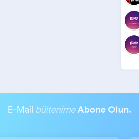
E-Mail
bültenime
Abone Olun.