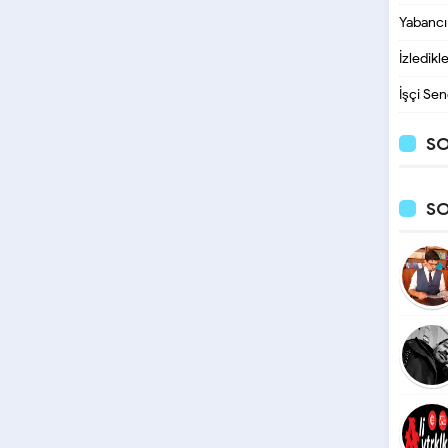
Yabancı
İzledikl
İşçi Sen
SO
S