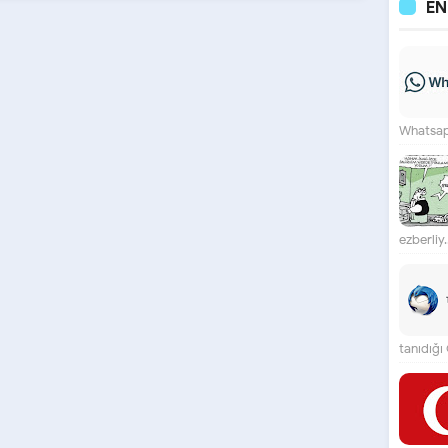
E
Whatsapp
ezberliy..
tanıdığı