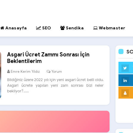
Anasayfa
SEO
Sendika
Webmaster
SO
Asgari Ücret Zammı Sonrası İçin
Beklentilerim
Emre Kerim Yıldız
Yorum
Bildiğiniz üzere 2022 yılı için yeni asgari ücret belli oldu.
Asgari ücrete yapılan yeni zam sonrası bizi neler
bekliyor?......