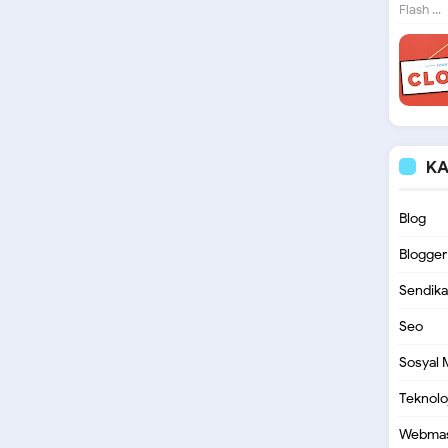
Flash ...
KA
Blog
Blogger
Sendika
Seo
Sosyal
Teknoloj
Webmas