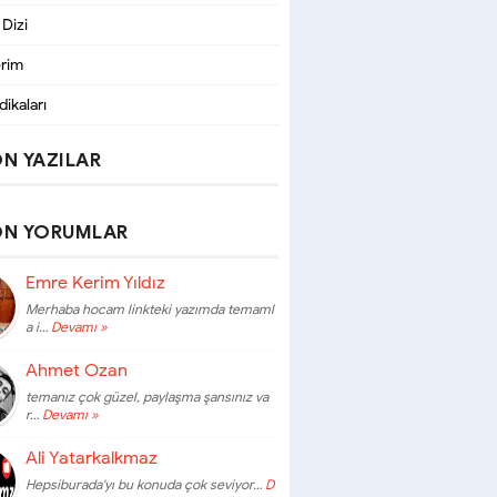
 Dizi
erim
dikaları
N YAZILAR
ON YORUMLAR
Emre Kerim Yıldız
Merhaba hocam linkteki yazımda temaml
a i…
Devamı »
Ahmet Ozan
temanız çok güzel, paylaşma şansınız va
r…
Devamı »
Ali Yatarkalkmaz
Hepsiburada'yı bu konuda çok seviyor…
D