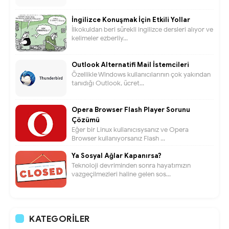
İngilizce Konuşmak İçin Etkili Yollar
İlkokuldan beri sürekli ingilizce dersleri alıyor ve
kelimeler ezberliy...
Outlook Alternatifi Mail İstemcileri
Özellikle Windows kullanıcılarının çok yakından
tanıdığı Outlook, ücret...
Opera Browser Flash Player Sorunu
Çözümü
Eğer bir Linux kullanıcısysanız ve Opera
Browser kullanıyorsanız Flash ...
Ya Sosyal Ağlar Kapanırsa?
Teknoloji devriminden sonra hayatımızın
vazgeçilmezleri haline gelen sos...
KATEGORILER