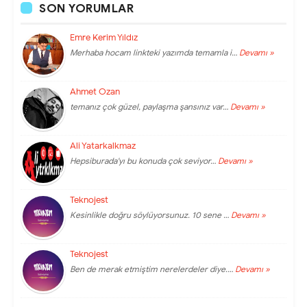
SON YORUMLAR
Emre Kerim Yıldız
Merhaba hocam linkteki yazımda temamla i…
Devamı »
Ahmet Ozan
temanız çok güzel, paylaşma şansınız var…
Devamı »
Ali Yatarkalkmaz
Hepsiburada'yı bu konuda çok seviyor…
Devamı »
Teknojest
Kesinlikle doğru söylüyorsunuz. 10 sene …
Devamı »
Teknojest
Ben de merak etmiştim nerelerdeler diye.…
Devamı »