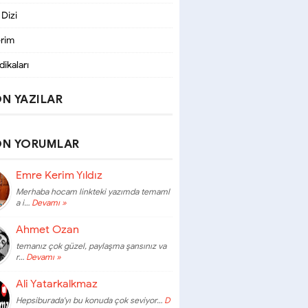
 Dizi
erim
dikaları
N YAZILAR
ON YORUMLAR
Emre Kerim Yıldız
Merhaba hocam linkteki yazımda temaml
a i…
Devamı »
Ahmet Ozan
temanız çok güzel, paylaşma şansınız va
r…
Devamı »
Ali Yatarkalkmaz
Hepsiburada'yı bu konuda çok seviyor…
D