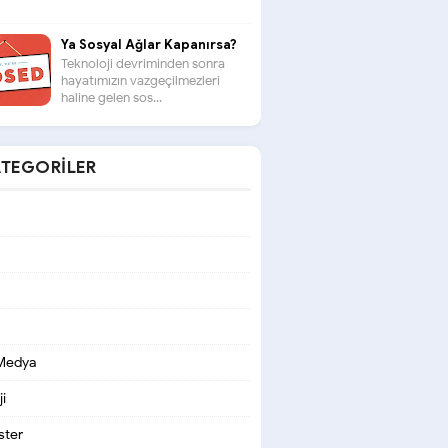
Ya Sosyal Ağlar Kapanırsa?
Teknoloji devriminden sonra
hayatımızın vazgeçilmezleri
haline gelen sos...
TEGORILER
 Medya
i
ter