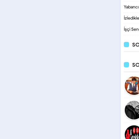
Yabancı
İzledikl
İşçi Sen
SO
S