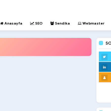
Anasayfa
SEO
Sendika
Webmaster
SO