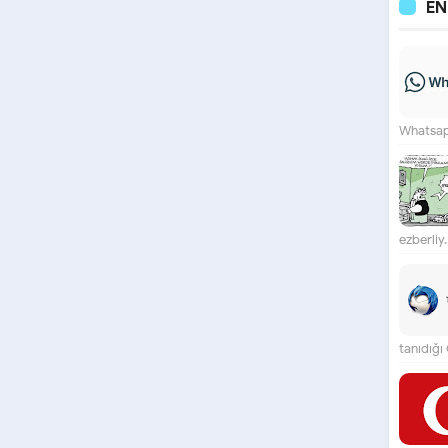
E
Whatsapp
ezberliy..
tanıdığı