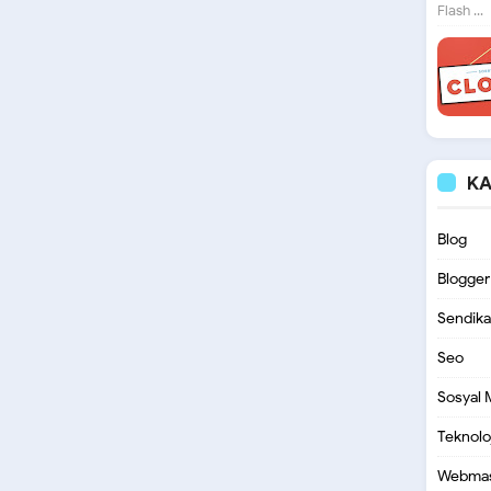
Flash ...
KA
Blog
Blogger
Sendika
Seo
Sosyal
Teknoloj
Webmas