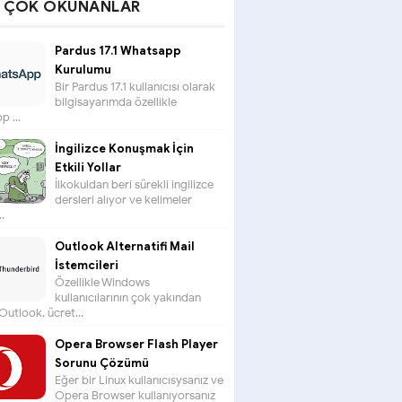
N ÇOK OKUNANLAR
Pardus 17.1 Whatsapp
Kurulumu
Bir Pardus 17.1 kullanıcısı olarak
bilgisayarımda özellikle
 ...
İngilizce Konuşmak İçin
Etkili Yollar
İlkokuldan beri sürekli ingilizce
dersleri alıyor ve kelimeler
.
Outlook Alternatifi Mail
İstemcileri
Özellikle Windows
kullanıcılarının çok yakından
 Outlook, ücret...
Opera Browser Flash Player
Sorunu Çözümü
Eğer bir Linux kullanıcısysanız ve
Opera Browser kullanıyorsanız