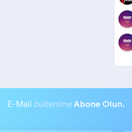
E-Mail
bültenime
Abone Olun.