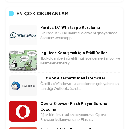
EN ÇOK OKUNANLAR
Pardus 17.1 Whatsapp Kurulumu
Bir Pardus 17.1 kullanıcısı olarak bilgisayarımda
özellikle Whatsapp ...
İngilizce Konuşmak İçin Etkili Yollar
İlkokuldan beri sürekli ingilizce dersleri alıyor ve
kelimeler ezberliy...
Outlook Alternatifi Mail İstemcileri
Özellikle Windows kullanıcılarının çok yakından
tanıdığı Outlook, ücret...
Opera Browser Flash Player Sorunu
Çözümü
Eğer bir Linux kullanıcısysanız ve Opera
Browser kullanıyorsanız Flash ...