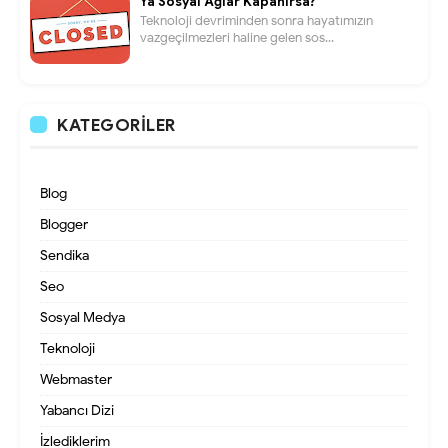
Ya Sosyal Ağlar Kapanırsa?
Teknoloji devriminden sonra hayatımızın
vazgeçilmezleri haline gelen sos...
KATEGORILER
Blog
Blogger
Sendika
Seo
Sosyal Medya
Teknoloji
Webmaster
Yabancı Dizi
İzlediklerim