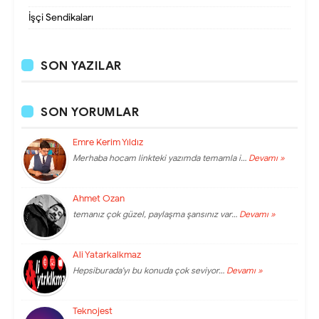
İşçi Sendikaları
SON YAZILAR
SON YORUMLAR
Emre Kerim Yıldız
Merhaba hocam linkteki yazımda temamla i…
Devamı »
Ahmet Ozan
temanız çok güzel, paylaşma şansınız var…
Devamı »
Ali Yatarkalkmaz
Hepsiburada'yı bu konuda çok seviyor…
Devamı »
Teknojest