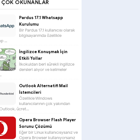
N ÇOK OKUNANLAR
Pardus 17.1 Whatsapp
Kurulumu
Bir Pardus 17.1 kullanıcısı olarak
bilgisayarımda özellikle
 ...
İngilizce Konuşmak İçin
Etkili Yollar
İlkokuldan beri sürekli ingilizce
dersleri alıyor ve kelimeler
.
Outlook Alternatifi Mail
İstemcileri
Özellikle Windows
kullanıcılarının çok yakından
 Outlook, ücret...
Opera Browser Flash Player
Sorunu Çözümü
Eğer bir Linux kullanıcısysanız ve
Opera Browser kullanıyorsanız