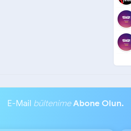
E-Mail
bültenime
Abone Olun.