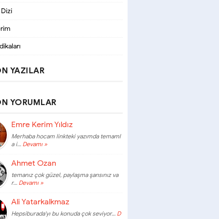
 Dizi
erim
dikaları
N YAZILAR
ON YORUMLAR
Emre Kerim Yıldız
Merhaba hocam linkteki yazımda temaml
a i…
Devamı »
Ahmet Ozan
temanız çok güzel, paylaşma şansınız va
r…
Devamı »
Ali Yatarkalkmaz
Hepsiburada'yı bu konuda çok seviyor…
D