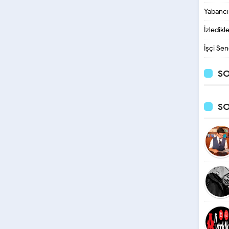
Yabancı
İzledikl
İşçi Sen
SO
S