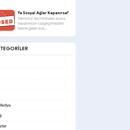
Ya Sosyal Ağlar Kapanırsa?
Teknoloji devriminden sonra
hayatımızın vazgeçilmezleri
haline gelen sos...
TEGORILER
 Medya
i
ter