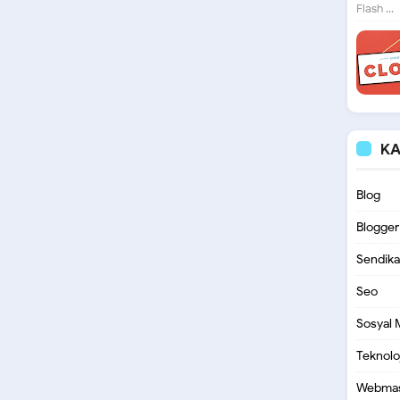
Flash ...
KA
Blog
Blogger
Sendika
Seo
Sosyal
Teknoloj
Webmas