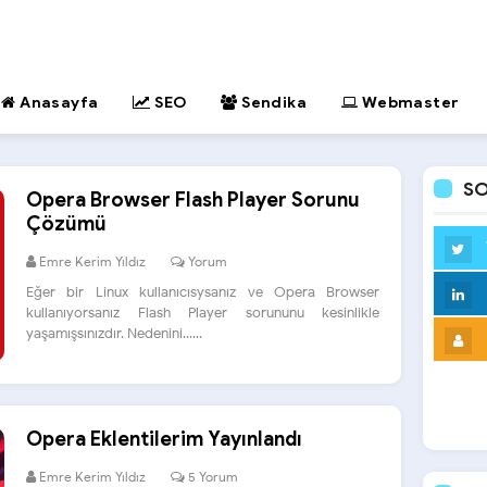
Anasayfa
SEO
Sendika
Webmaster
SO
Opera Browser Flash Player Sorunu
Çözümü
Emre Kerim Yıldız
Yorum
Eğer bir Linux kullanıcısysanız ve Opera Browser
kullanıyorsanız Flash Player sorununu kesinlikle
yaşamışsınızdır. Nedenini......
Opera Eklentilerim Yayınlandı
Emre Kerim Yıldız
5 Yorum