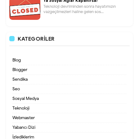
Ya Sosyal Ağlar Kapanırsa?
Teknoloji devriminden sonra hayatımızın
vazgeçilmezleri haline gelen sos...
KATEGORILER
Blog
Blogger
Sendika
Seo
Sosyal Medya
Teknoloji
Webmaster
Yabancı Dizi
İzlediklerim