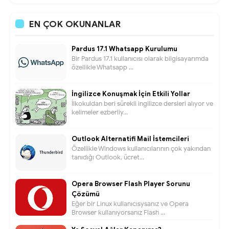
EN ÇOK OKUNANLAR
Pardus 17.1 Whatsapp Kurulumu
Bir Pardus 17.1 kullanıcısı olarak bilgisayarımda
özellikle Whatsapp ...
İngilizce Konuşmak İçin Etkili Yollar
İlkokuldan beri sürekli ingilizce dersleri alıyor ve
kelimeler ezberliy...
Outlook Alternatifi Mail İstemcileri
Özellikle Windows kullanıcılarının çok yakından
tanıdığı Outlook, ücret...
Opera Browser Flash Player Sorunu
Çözümü
Eğer bir Linux kullanıcısysanız ve Opera
Browser kullanıyorsanız Flash ...