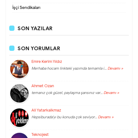
İşçi Sendikaları
SON YAZILAR
SON YORUMLAR
Emre Kerim Yıldız
Merhaba hocam linkteki yazımda temamla i…
Devamı »
Ahmet Ozan
temanız çok güzel, paylaşma şansınız var…
Devamı »
Ali Yatarkalkmaz
Hepsiburada'yı bu konuda çok seviyor…
Devamı »
Teknojest