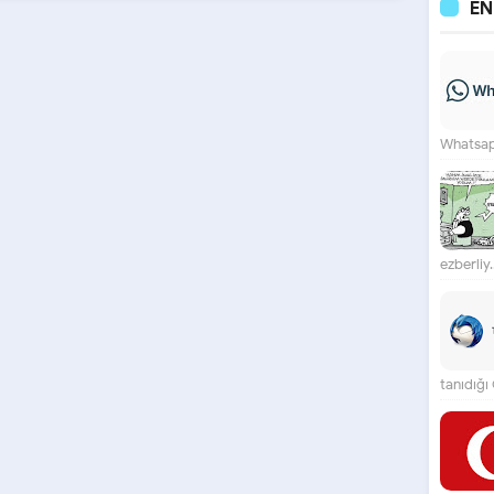
E
Whatsapp
ezberliy..
tanıdığı