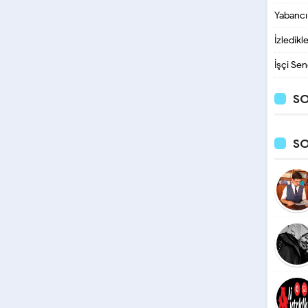
Yabancı
İzledikl
İşçi Sen
SO
S