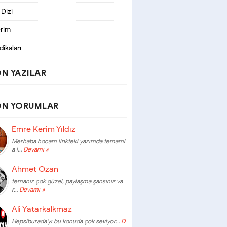
 Dizi
erim
dikaları
N YAZILAR
ON YORUMLAR
Emre Kerim Yıldız
Merhaba hocam linkteki yazımda temaml
a i…
Devamı »
Ahmet Ozan
temanız çok güzel, paylaşma şansınız va
r…
Devamı »
Ali Yatarkalkmaz
Hepsiburada'yı bu konuda çok seviyor…
D