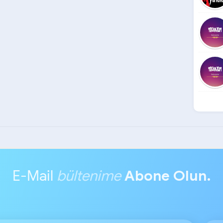
E-Mail
bültenime
Abone Olun.