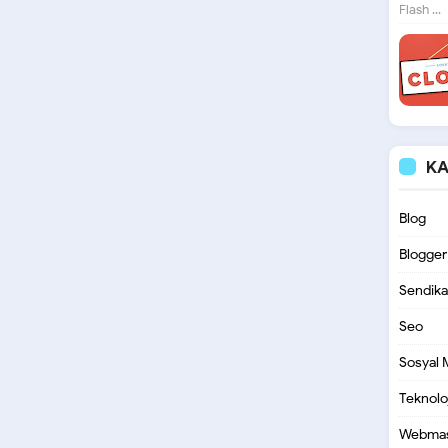
Flash ...
KA
Blog
Blogger
Sendika
Seo
Sosyal
Teknoloj
Webmas