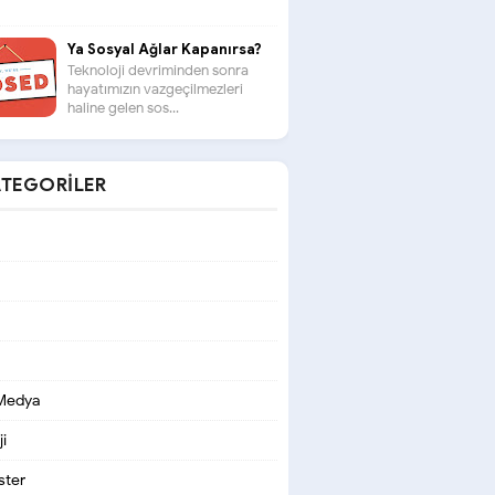
Ya Sosyal Ağlar Kapanırsa?
Teknoloji devriminden sonra
hayatımızın vazgeçilmezleri
haline gelen sos...
TEGORILER
 Medya
i
ter