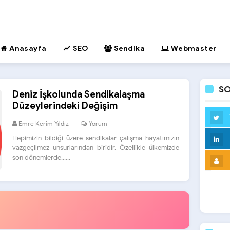
Anasayfa
SEO
Sendika
Webmaster
SO
Deniz İşkolunda Sendikalaşma
Düzeylerindeki Değişim
Emre Kerim Yıldız
Yorum
Hepimizin bildiği üzere sendikalar çalışma hayatımızın
vazgeçilmez unsurlarından biridir. Özellikle ülkemizde
son dönemlerde......