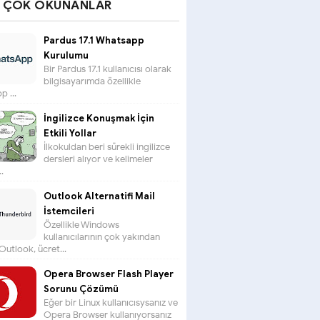
N ÇOK OKUNANLAR
Pardus 17.1 Whatsapp
Kurulumu
Bir Pardus 17.1 kullanıcısı olarak
bilgisayarımda özellikle
 ...
İngilizce Konuşmak İçin
Etkili Yollar
İlkokuldan beri sürekli ingilizce
dersleri alıyor ve kelimeler
.
Outlook Alternatifi Mail
İstemcileri
Özellikle Windows
kullanıcılarının çok yakından
 Outlook, ücret...
Opera Browser Flash Player
Sorunu Çözümü
Eğer bir Linux kullanıcısysanız ve
Opera Browser kullanıyorsanız