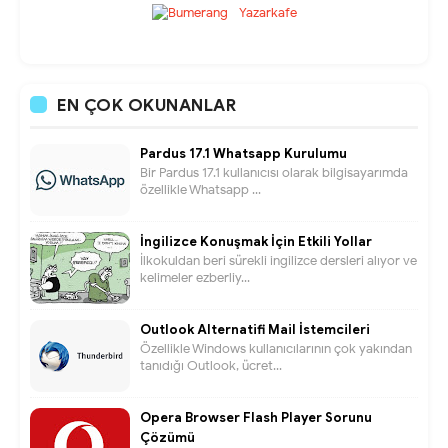
EN ÇOK OKUNANLAR
Pardus 17.1 Whatsapp Kurulumu
Bir Pardus 17.1 kullanıcısı olarak bilgisayarımda
özellikle Whatsapp ...
İngilizce Konuşmak İçin Etkili Yollar
İlkokuldan beri sürekli ingilizce dersleri alıyor ve
kelimeler ezberliy...
Outlook Alternatifi Mail İstemcileri
Özellikle Windows kullanıcılarının çok yakından
tanıdığı Outlook, ücret...
Opera Browser Flash Player Sorunu
Çözümü