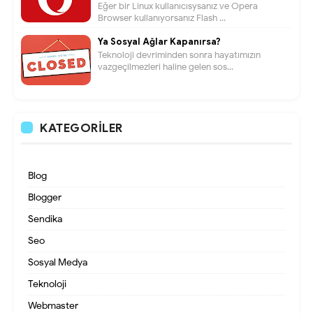
Eğer bir Linux kullanıcısysanız ve Opera
Browser kullanıyorsanız Flash ...
Ya Sosyal Ağlar Kapanırsa?
Teknoloji devriminden sonra hayatımızın
vazgeçilmezleri haline gelen sos...
KATEGORILER
Blog
Blogger
Sendika
Seo
Sosyal Medya
Teknoloji
Webmaster