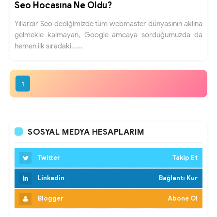
Seo Hocasına Ne Oldu?
Yıllardır Seo dediğimizde tüm webmaster dünyasının aklına
gelmekle kalmayan, Google amcaya sorduğumuzda da
hemen ilk sıradaki......
1
SOSYAL MEDYA HESAPLARIM
Twitter
Takip Et
Linkedin
Bağlantı Kur
Blogger
Abone Ol