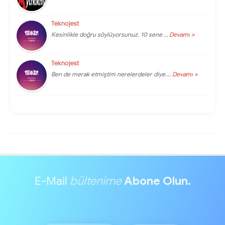
Teknojest
Kesinlikle doğru söylüyorsunuz. 10 sene …
Devamı »
Teknojest
Ben de merak etmiştim nerelerdeler diye.…
Devamı »
E-Mail
bültenime
Abone Olun.