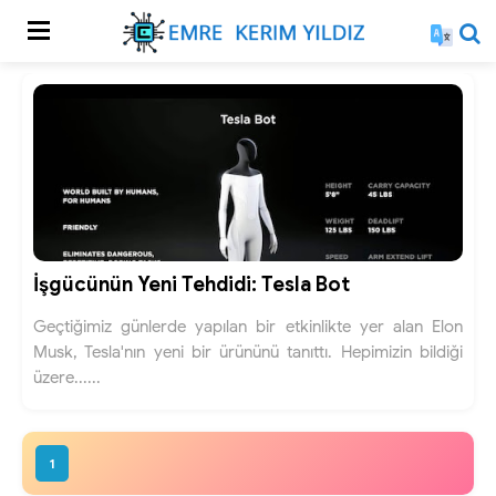
İşgücünün Yeni Tehdidi: Tesla Bot
Geçtiğimiz günlerde yapılan bir etkinlikte yer alan Elon
Musk, Tesla'nın yeni bir ürününü tanıttı. Hepimizin bildiği
üzere......
1