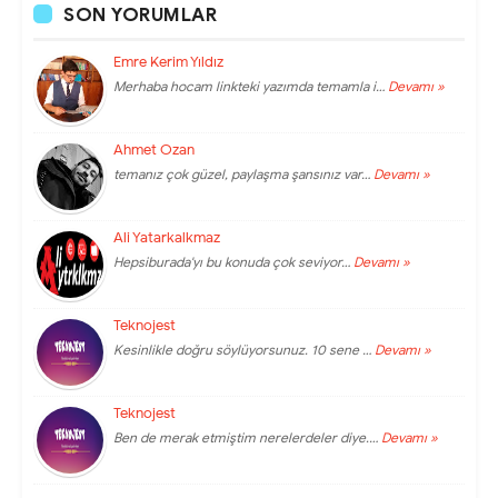
SON YORUMLAR
Emre Kerim Yıldız
Merhaba hocam linkteki yazımda temamla i…
Devamı »
Ahmet Ozan
temanız çok güzel, paylaşma şansınız var…
Devamı »
Ali Yatarkalkmaz
Hepsiburada'yı bu konuda çok seviyor…
Devamı »
Teknojest
Kesinlikle doğru söylüyorsunuz. 10 sene …
Devamı »
Teknojest
Ben de merak etmiştim nerelerdeler diye.…
Devamı »