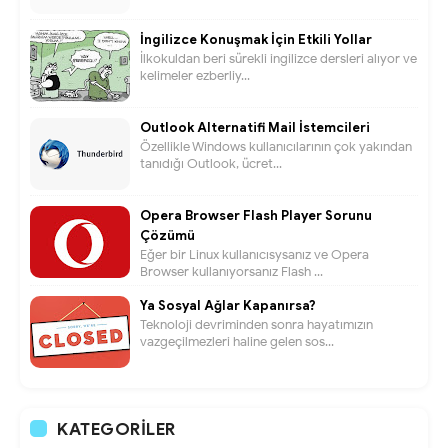
İngilizce Konuşmak İçin Etkili Yollar
İlkokuldan beri sürekli ingilizce dersleri alıyor ve
kelimeler ezberliy...
Outlook Alternatifi Mail İstemcileri
Özellikle Windows kullanıcılarının çok yakından
tanıdığı Outlook, ücret...
Opera Browser Flash Player Sorunu
Çözümü
Eğer bir Linux kullanıcısysanız ve Opera
Browser kullanıyorsanız Flash ...
Ya Sosyal Ağlar Kapanırsa?
Teknoloji devriminden sonra hayatımızın
vazgeçilmezleri haline gelen sos...
KATEGORILER