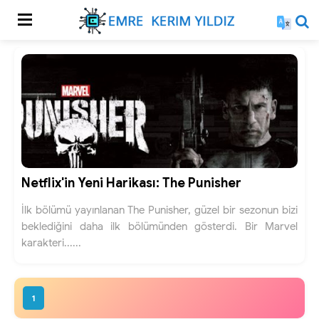
Netflix'in Yeni Harikası: The Punisher
İlk bölümü yayınlanan The Punisher, güzel bir sezonun bizi
beklediğini daha ilk bölümünden gösterdi. Bir Marvel
karakteri......
1