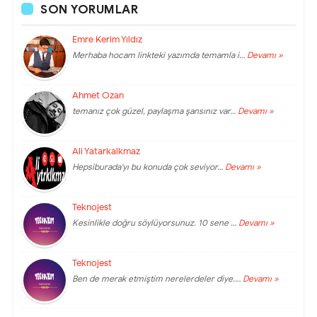
SON YORUMLAR
Emre Kerim Yıldız
Merhaba hocam linkteki yazımda temamla i…
Devamı »
Ahmet Ozan
temanız çok güzel, paylaşma şansınız var…
Devamı »
Ali Yatarkalkmaz
Hepsiburada'yı bu konuda çok seviyor…
Devamı »
Teknojest
Kesinlikle doğru söylüyorsunuz. 10 sene …
Devamı »
Teknojest
Ben de merak etmiştim nerelerdeler diye.…
Devamı »