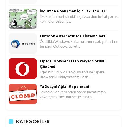
İngilizce Konuşmak İçin Etkili Yollar
İlkokuldan beri sürekli ingilizce dersleri alıyor ve
kelimeler ezberliy...
Outlook Alternatifi Mail İstemcileri
Özellikle Windows kullanıcılarının çok yakından
tanıdığı Outlook, ücret...
Opera Browser Flash Player Sorunu
Çözümü
Eğer bir Linux kullanıcısysanız ve Opera
Browser kullanıyorsanız Flash ...
Ya Sosyal Ağlar Kapanırsa?
Teknoloji devriminden sonra hayatımızın
vazgeçilmezleri haline gelen sos...
KATEGORILER