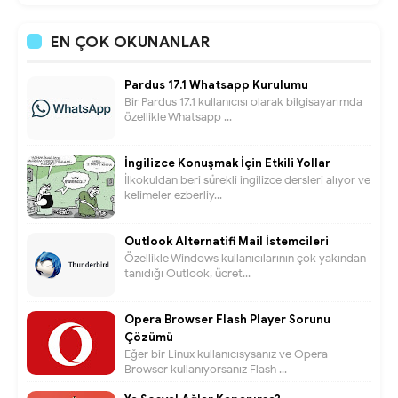
EN ÇOK OKUNANLAR
Pardus 17.1 Whatsapp Kurulumu
Bir Pardus 17.1 kullanıcısı olarak bilgisayarımda
özellikle Whatsapp ...
İngilizce Konuşmak İçin Etkili Yollar
İlkokuldan beri sürekli ingilizce dersleri alıyor ve
kelimeler ezberliy...
Outlook Alternatifi Mail İstemcileri
Özellikle Windows kullanıcılarının çok yakından
tanıdığı Outlook, ücret...
Opera Browser Flash Player Sorunu
Çözümü
Eğer bir Linux kullanıcısysanız ve Opera
Browser kullanıyorsanız Flash ...