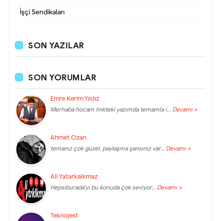
İşçi Sendikaları
SON YAZILAR
SON YORUMLAR
Emre Kerim Yıldız
Merhaba hocam linkteki yazımda temamla i…
Devamı »
Ahmet Ozan
temanız çok güzel, paylaşma şansınız var…
Devamı »
Ali Yatarkalkmaz
Hepsiburada'yı bu konuda çok seviyor…
Devamı »
Teknojest