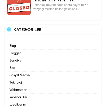
Ya Sosyal Ağlar Kapanırsa?
Teknoloji devriminden sonra hayatımızın
vazgeçilmezleri haline gelen sos...
KATEGORILER
Blog
Blogger
Sendika
Seo
Sosyal Medya
Teknoloji
Webmaster
Yabancı Dizi
İzlediklerim