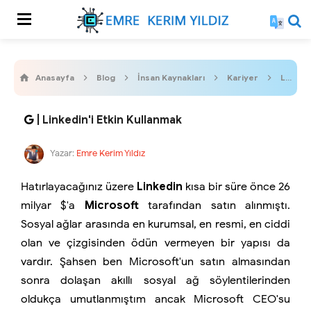
Anasayfa
Blog
İnsan Kaynakları
Kariyer
Linkedin
| Linkedin'i Etkin Kullanmak
Yazar:
Emre Kerim Yıldız
Hatırlayacağınız üzere
Linkedin
kısa bir süre önce 26
milyar $'a
Microsoft
tarafından satın alınmıştı.
Sosyal ağlar arasında en kurumsal, en resmi, en ciddi
olan ve çizgisinden ödün vermeyen bir yapısı da
vardır. Şahsen ben Microsoft'un satın almasından
sonra dolaşan akıllı sosyal ağ söylentilerinden
oldukça umutlanmıştım ancak Microsoft CEO'su