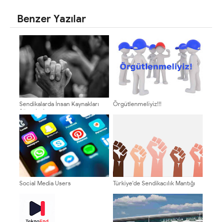
PAYLAŞ
PAYLAŞ
Benzer Yazılar
Sendikalarda İnsan Kaynakları
Örgütlenmeliyiz!!!
Süreçleri
Social Media Users
Türkiye'de Sendikacılık Mantığı