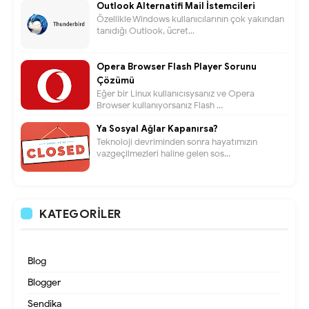
Outlook Alternatifi Mail İstemcileri
Özellikle Windows kullanıcılarının çok yakından
tanıdığı Outlook, ücret...
Opera Browser Flash Player Sorunu
Çözümü
Eğer bir Linux kullanıcısysanız ve Opera
Browser kullanıyorsanız Flash ...
Ya Sosyal Ağlar Kapanırsa?
Teknoloji devriminden sonra hayatımızın
vazgeçilmezleri haline gelen sos...
KATEGORILER
Blog
Blogger
Sendika