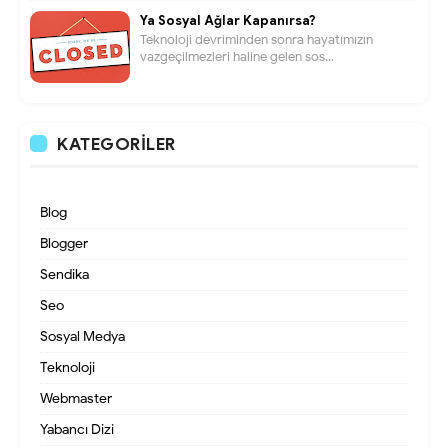
Ya Sosyal Ağlar Kapanırsa?
Teknoloji devriminden sonra hayatımızın
vazgeçilmezleri haline gelen sos...
KATEGORILER
Blog
Blogger
Sendika
Seo
Sosyal Medya
Teknoloji
Webmaster
Yabancı Dizi