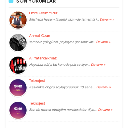
SON YORUMLAR
Emre Kerim Yıldız
Merhaba hocam linkteki yazımda temamla i…
Devamı »
Ahmet Ozan
temanız çok güzel, paylaşma şansınız var…
Devamı »
Ali Yatarkalkmaz
Hepsiburada'yı bu konuda çok seviyor…
Devamı »
Teknojest
Kesinlikle doğru söylüyorsunuz. 10 sene …
Devamı »
Teknojest
Ben de merak etmiştim nerelerdeler diye.…
Devamı »